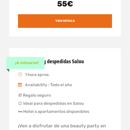
55€
VIEW DETAILS
Beauty Party despedidas Salou
¡A mimarse!
1 hora aprox.
Availability : Todo el año
🎁 Regalo seguro
😉 Ideal para despedidas en Salou
🛏 Hotel o apartamentos disponibles
¡Ven a disfrutar de una beauty party en