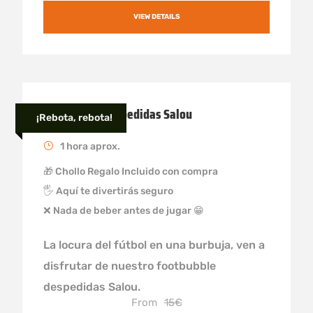
VIEW DETAILS
Footbubble despedidas Salou
¡Rebota, rebota!
1 hora aprox.
🎁 Chollo Regalo Incluido con compra
🖐️ Aquí te divertirás seguro
❌ Nada de beber antes de jugar 😁
La locura del fútbol en una burbuja, ven a
disfrutar de nuestro footbubble
despedidas Salou.
From
15€