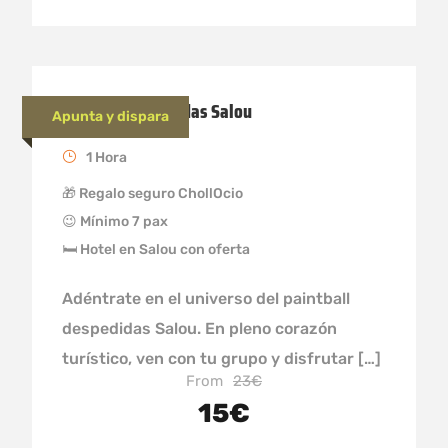
Paintball Despdidas Salou
Apunta y dispara
1 Hora
🎁 Regalo seguro ChollOcio
😉 Mínimo 7 pax
🛏 Hotel en Salou con oferta
Adéntrate en el universo del paintball
despedidas Salou. En pleno corazón
turístico, ven con tu grupo y disfrutar […]
From
23€
15€