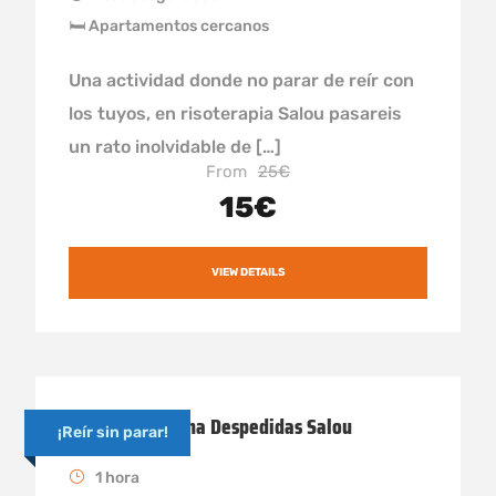
🛏 Apartamentos cercanos
Una actividad donde no parar de reír con
los tuyos, en risoterapia Salou pasareis
un rato inolvidable de […]
From
25€
15€
VIEW DETAILS
Alquiler limusina Despedidas Salou
¡Reír sin parar!
1 hora