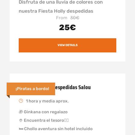
Disfruta de una lluvia de colores con
nuestra Fiesta Holly despedidas
From
30€
25€
VIEW DETAILS
Gincana Pirata Despedidas Salou
¡Piratas a bordo!
1 hora y media aprox.
🎁 Ginkana con regalazo
👲 Encuentra el tesoro🏴‍☠️
🛏 Chollo aventura sin hotel incluido