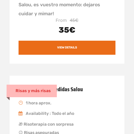
Salou, es vuestro momento: dejaros
cuidar y mimar!
From
45€
35€
VIEW DETAILS
Risoterapia despedidas Salou
Risas y más risas
1 hora aprox.
Availability : Todo el año
🎁 Risoterapia con sorpresa
😉 Risas aseguradas