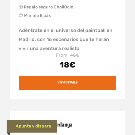
🎁 Regalo seguro ChollOcio
😉 Mínimo 8 pax
Adéntrate en el universo del paintball en
Madrid, con 16 escenarios que te harán
vivir una aventura realista
From
48€
18€
VIEW DETAILS
Paintball en la Cerdanya
Apunta y dispara