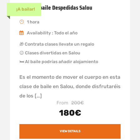
Clase de baile Despedidas Salou
¡A bailar!
1 hora
Availability : Todo el año
🎁 Contrata clases llevate un regalo
😉 Clases divertidas en Salou
🛏 Al baile podrías añadir alojamiento
Es el momento de mover el cuerpo en esta
clase de baile en Salou, donde disfrutaréis
de los […]
From
200€
180€
VIEW DETAILS