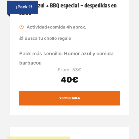
Humor azul + BBQ especial – despedidas en
¡Pack 1!
salou
Actividad+comida 4h aprox.
🎁 Busca tu chollo regalo
Pack más sencillo: Humor azul y comida
barbacoa
From
53€
40€
VIEW DETAILS