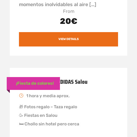
momentos inolvidables al aire […]
From
20€
VIEW DETAILS
Fiesta Holly DESPEDIDAS Salou
¡Fiesta de colores!
1 hora y media aprox.
🎁 Fotos regalo – Taza regalo
🥳 Fiestas en Salou
🛏 Chollo sin hotel pero cerca