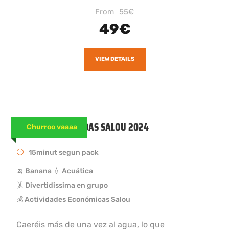
From
55€
49€
VIEW DETAILS
BANANA DESPEDIDAS SALOU 2024
Churroo vaaaa
15minut segun pack
🍌 Banana 💧 Acuática
🤸 Divertidissima en grupo
💰 Actividades Económicas Salou
Caeréis más de una vez al agua, lo que