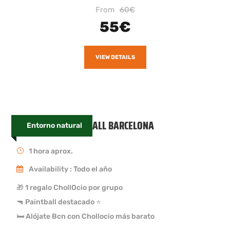
From
60€
55€
VIEW DETAILS
CAN CERCOS PAINTBALL BARCELONA
Entorno natural
1 hora aprox.
Availability : Todo el año
🎁 1 regalo ChollOcio por grupo
🔫 Paintball destacado ⭐
🛏 Alójate Bcn con Chollocio más barato