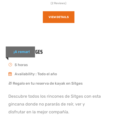
(2 Reviews)
VIEW DETAILS
KAYAK EN SITGES
¡A remar!
5 horas
Availability : Todo el año
🎁 Regalo en tu reserva de kayak en Sitges
Descubre todos los rincones de Sitges con esta
gincana donde no pararás de reír, ver y
disfrutar en la mejor compañía.