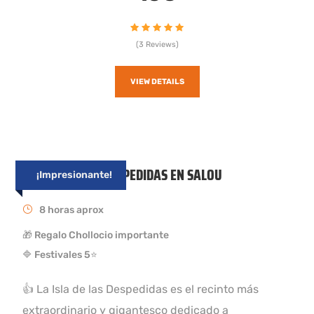
(3 Reviews)
VIEW DETAILS
LA ISLA DE LAS DESPEDIDAS EN SALOU
¡Impresionante!
8 horas aprox
🎁 Regalo Chollocio importante
🔷 Festivales 5⭐
👍 La Isla de las Despedidas es el recinto más
extraordinario y gigantesco dedicado a