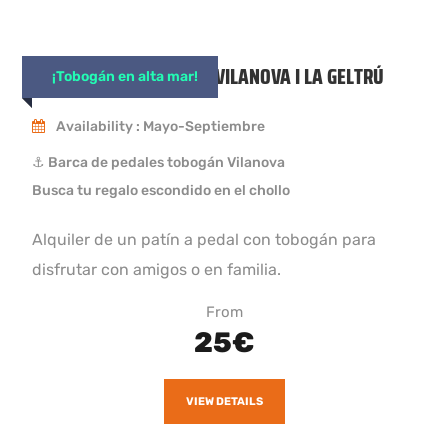
PATIN CON TOBOGÁN EN VILANOVA I LA GELTRÚ
¡Tobogán en alta mar!
Availability : Mayo-Septiembre
⚓ Barca de pedales tobogán Vilanova
Busca tu regalo escondido en el chollo
Alquiler de un patín a pedal con tobogán para
disfrutar con amigos o en familia.
From
25€
VIEW DETAILS