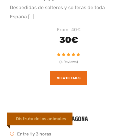
Despedidas de solteros y solteras de toda
España […]
From
40€
30€
(4 Reviews)
VIEW DETAILS
RUTAS A CABALLO EN TARRAGONA
Disfruta de los animales
Entre 1 y 3 horas