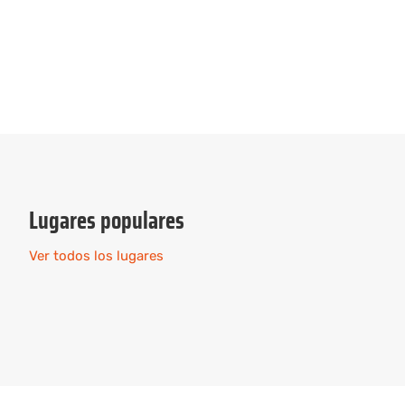
Actividades escolares
VIEW ALL TOURS
Actividades gastronómicas
VIEW ALL TOURS
VIEW ALL TOURS
Lugares populares
Ver todos los lugares