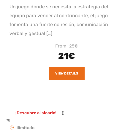
Un juego donde se necesita la estrategia del
equipo para vencer al contrincante, el juego
fomenta una fuerte cohesión, comunicación
verbal y gestual […]
From
25€
21€
VIEW DETAILS
UN SICARIO EN TENERIFE
¡Descubre al sicario!
ilimitado