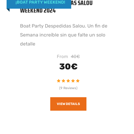
BOAT PARTY DESPEDIDAS SALOU
¡BOAT PARTY WEEKEND!
WEEKEND 2024
Boat Party Despedidas Salou. Un fin de
Semana increíble sin que falte un solo
detalle
From
40€
30€
(9 Reviews)
VIEW DETAILS