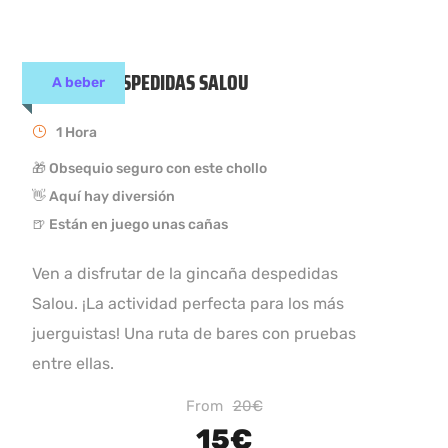
GINCAÑA DESPEDIDAS SALOU
A beber
1 Hora
🎁 Obsequio seguro con este chollo
👋 Aquí hay diversión
🍺 Están en juego unas cañas
Ven a disfrutar de la gincaña despedidas
Salou. ¡La actividad perfecta para los más
juerguistas! Una ruta de bares con pruebas
entre ellas.
From
20€
15€