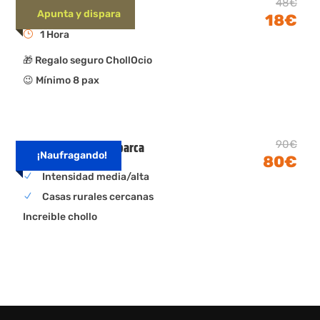
Paintball Madrid
48€
Apunta y dispara
18€
1 Hora
🎁 Regalo seguro ChollOcio
😉 Mínimo 8 pax
Excursión Isla de Tabarca
90€
¡Naufragando!
80€
Intensidad media/alta
Casas rurales cercanas
Increible chollo