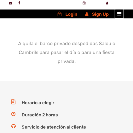
Login
Sign Up
Login
Sign Up
Alquila el barco privado despedidas Salou o
Cambrils para pasar el día o para una fiesta
privada.
Horario a elegir
Duración 2 horas
Servicio de atención al cliente