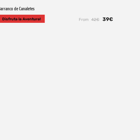
arranco de Canaletes
39€
Disfruta la Aventura!
From
42€