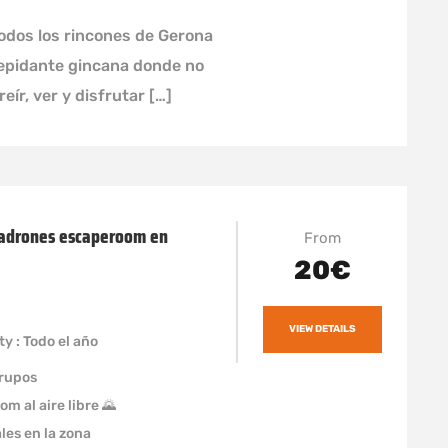
odos los rincones de Gerona
repidante gincana donde no
eír, ver y disfrutar […]
ladrones escaperoom en
From
20€
VIEW DETAILS
ty : Todo el año
grupos
oom al aire libre 🌄
les en la zona