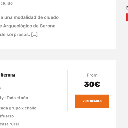
ncluido
B
 a una modalidad de cluedo
e Arqueológico de Gerona.
de sorpresas, […]
 Gerona
From
30€
s
ty : Todo el año
VIEW DETAILS
 cada grupo x chollo
esfuerzo
 casa rural