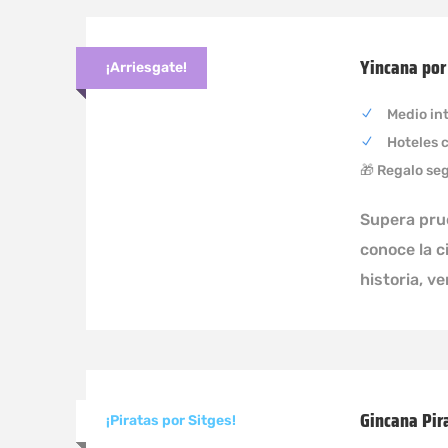
Yincana por
¡Arriesgate!
Medio in
Hoteles 
🎁 Regalo se
Supera pru
conoce la c
historia, v
Gincana Pir
¡Piratas por Sitges!