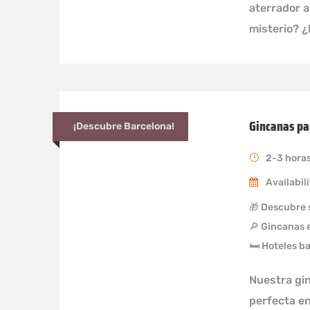
aterrador 
misterio? 
Gincanas pa
¡Descubre Barcelona!
2-3 hora
Availabili
🎁 Descubre s
🔎 Gincanas 
🛏 Hoteles b
Nuestra gi
perfecta en