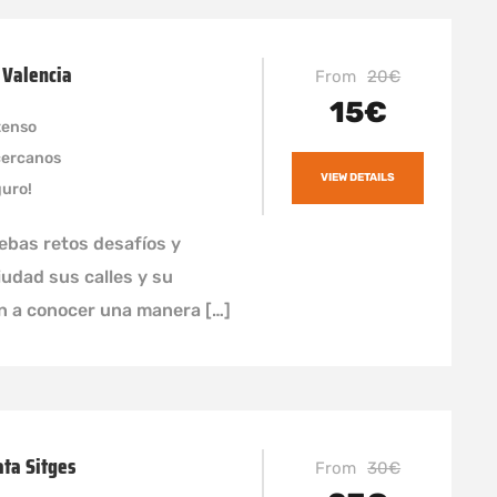
 Valencia
From
20€
15€
tenso
cercanos
VIEW DETAILS
guro!
ebas retos desafíos y
iudad sus calles y su
en a conocer una manera […]
ata Sitges
From
30€