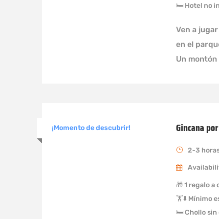
🛏 Hotel no i
Ven a jugar
en el parqu
Un montón 
Gincana por
¡Momento de descubrir!
2-3 hora
Availabili
🎁 1 regalo a
🏋️⬇️ Mínimo 
🛏 Chollo sin