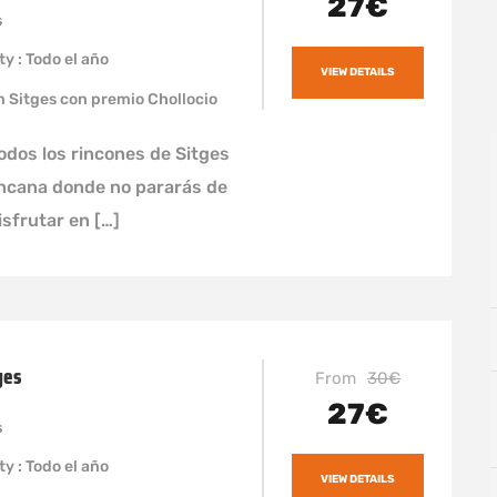
27€
s
ty : Todo el año
VIEW DETAILS
n Sitges con premio Chollocio
dos los rincones de Sitges
incana donde no pararás de
disfrutar en […]
ges
From
30€
27€
s
ty : Todo el año
VIEW DETAILS