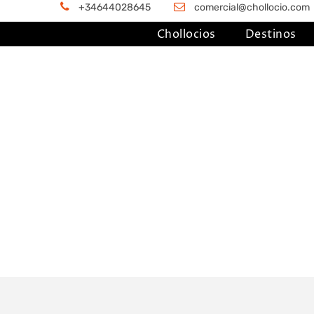
+34644028645
comercial@chollocio.com
Chollocios
Destinos
Actividades
Juegos de escape