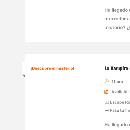
Ha llegado 
aterrador 
misterio? 
La Vampira 
¡Descubre el misterio!
1 hora
Availabili
🏃‍♀️ Escape 
🛏 Pasa tu fi
Ha llegado 