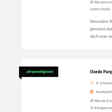
🎁 Ojo que es
como chollo
Descubre S
gincana don
disfrutar e
Cluedo Parq
¡Arqueológicos!
2-3 hora
Availabili
🎁 Mas de 5 c
🤪 Amigos pa