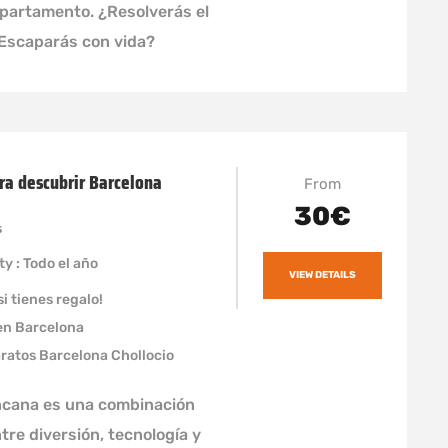
apartamento. ¿Resolverás el
¿Escaparás con vida?
ra descubrir Barcelona
From
30€
s
ty : Todo el año
VIEW DETAILS
i tienes regalo!
en Barcelona
aratos Barcelona Chollocio
ncana es una combinación
tre diversión, tecnología y