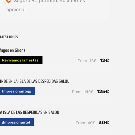
Seguro RC gratuito. Accidentes
opcional
ATEST TOURS
Magos en Girona
12€
Revivamos la fiestas
From
18€
INDE EN LA ISLA DE LAS DESPEDIDAS SALOU
125€
Impresionante¡¡¡
From
140€
A ISLA DE LAS DESPEDIDAS EN SALOU
30€
¡Impresionante!
From
40€