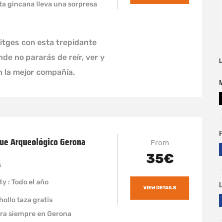
ta gincana lleva una sorpresa
itges con esta trepidante
de no pararás de reír, ver y
L
n la mejor compañía.
F
ue Arqueológico Gerona
From
35€
s
ty : Todo el año
L
VIEW DETAILS
hollo taza gratis
ra siempre en Gerona