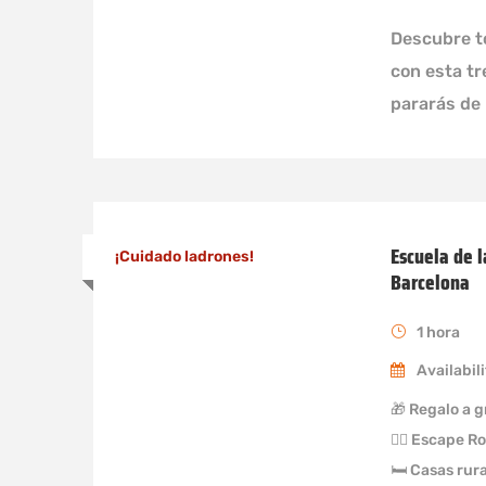
Descubre t
con esta t
pararás de r
Escuela de 
¡Cuidado ladrones!
Barcelona
1 hora
Availabili
🎁 Regalo a 
🏃‍♀️ Escape R
🛏 Casas rura