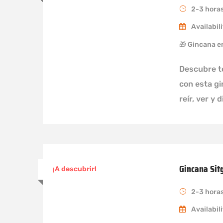
2-3 hora
Availabili
🎁 Gincana e
Descubre to
con esta g
reír, ver y 
Gincana Sit
¡A descubrir!
2-3 hora
Availabili