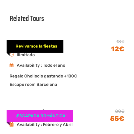
Related Tours
Magos en Girona
18€
Revivamos la fiestas
12€
ilimitado
Availability : Todo el año
Regalo Chollocio gastando +100€
Escape room Barcelona
ESCAPADA ROMÁNTICA SALOU
80€
¡ESCAPADA ROMÁNTICA!
55€
Availability : Febrero y Abril