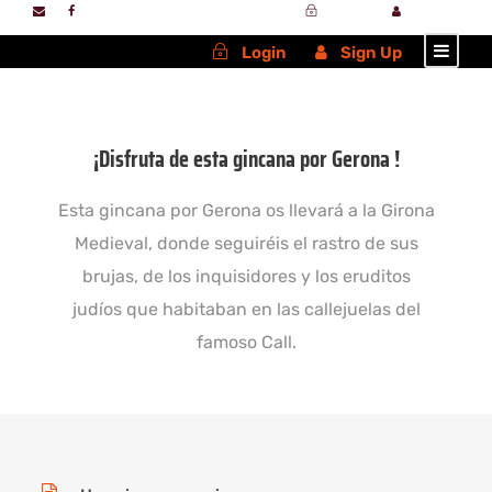
Login
Sign Up
Login
Sign Up
¡Disfruta de esta gincana por Gerona !
Esta gincana por Gerona os llevará a la Girona
Medieval, donde seguiréis el rastro de sus
brujas, de los inquisidores y los eruditos
judíos que habitaban en las callejuelas del
famoso Call.