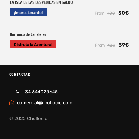
LA ISLA DE LAS DESPEDIDAS EN SALOU
30€
¡Impresionante!
From
40€
Barranco de Canaletes
39€
Disfruta la Aventura!
From
42€
CONTACTAR
+34 644028645
comercial@chollocio.com
© 2022 Chollocio