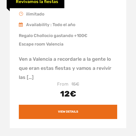
Revivir las Fallas
Revivamos la fiestas
ilimitado
Availability : Todo el año
Regalo Chollocio gastando +100€
Escape room Valencia
Ven a Valencia a recordarle a la gente lo
que eran estas fiestas y vamos a revivir
las […]
From
15€
12€
VIEW DETAILS