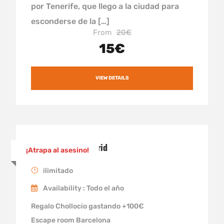
por Tenerife, que llego a la ciudad para
esconderse de la […]
From
20€
15€
VIEW DETAILS
Buscando por Madrid
¡Atrapa al asesino!
ilimitado
Availability : Todo el año
Regalo Chollocio gastando +100€
Escape room Barcelona