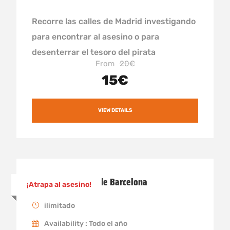
Recorre las calles de Madrid investigando
para encontrar al asesino o para
desenterrar el tesoro del pirata
From
20€
15€
VIEW DETAILS
Atrapa al asesino de Barcelona
¡Atrapa al asesino!
ilimitado
Availability : Todo el año