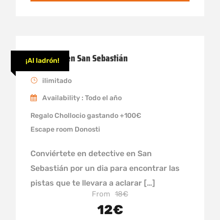
Detective en San Sebastián
¡Al ladrón!
ilimitado
Availability : Todo el año
Regalo Chollocio gastando +100€
Escape room Donosti
Conviértete en detective en San
Sebastián por un dia para encontrar las
pistas que te llevara a aclarar […]
From
18€
12€