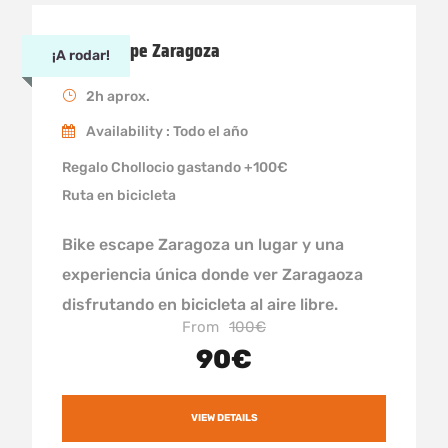
Bike Escape Zaragoza
¡A rodar!
2h aprox.
Availability : Todo el año
Regalo Chollocio gastando +100€
Ruta en bicicleta
Bike escape Zaragoza un lugar y una
experiencia única donde ver Zaragaoza
disfrutando en bicicleta al aire libre.
From
100€
90€
VIEW DETAILS