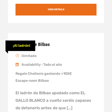
VIEW DETAILS
El ladrón de Bilbao
¡Al ladrón!
ilimitado
Availability : Todo el año
Regalo Chollocio gastando +100€
Escape room Bilbao
El ladrón de Bilbao apodado como EL
GALLO BLANCO a vuelto seréis capaces
de detenerlo antes de que […]