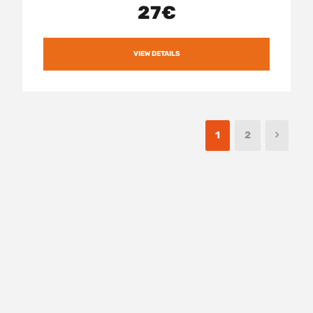
27€
VIEW DETAILS
1
2