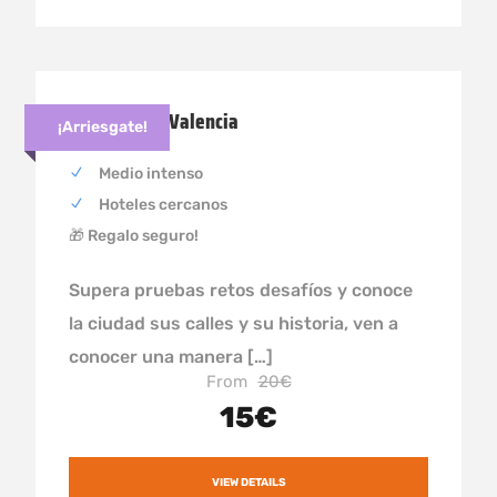
Yincana por Valencia
¡Arriesgate!
Medio intenso
Hoteles cercanos
🎁 Regalo seguro!
Supera pruebas retos desafíos y conoce
la ciudad sus calles y su historia, ven a
conocer una manera […]
From
20€
15€
VIEW DETAILS