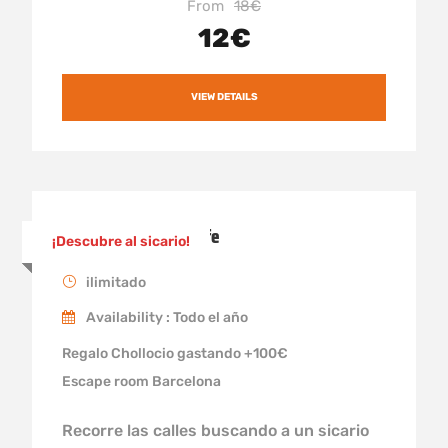
From
18€
12€
VIEW DETAILS
Un sicario en Tenerife
¡Descubre al sicario!
ilimitado
Availability : Todo el año
Regalo Chollocio gastando +100€
Escape room Barcelona
Recorre las calles buscando a un sicario