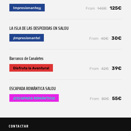
125€
Impresionante¡¡¡
From
140€
LA ISLA DE LAS DESPEDIDAS EN SALOU
30€
¡Impresionante!
From
40€
Barranco de Canaletes
39€
Disfruta la Aventura!
From
42€
ESCAPADA ROMÁNTICA SALOU
55€
¡ESCAPADA ROMÁNTICA!
From
80€
CONTACTAR