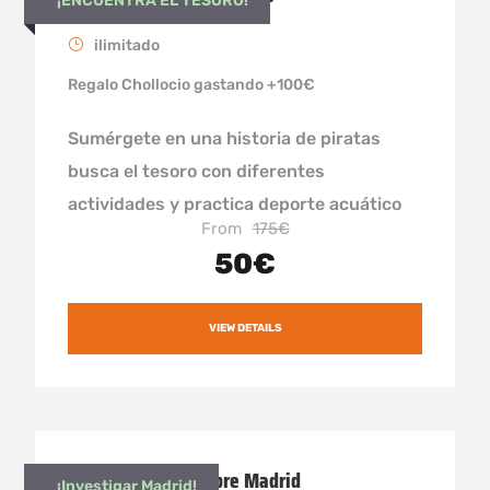
¡ENCUENTRA EL TESORO!
ilimitado
Regalo Chollocio gastando +100€
Sumérgete en una historia de piratas
busca el tesoro con diferentes
actividades y practica deporte acuático
From
175€
50€
VIEW DETAILS
Escaperoom aire libre Madrid
¡Investigar Madrid!