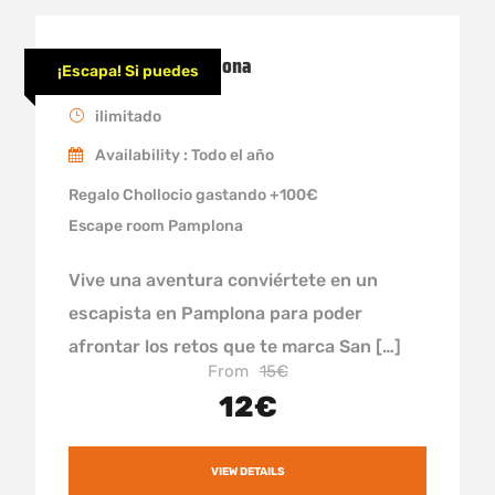
Escapista en Pamplona
¡Escapa! Si puedes
ilimitado
Availability : Todo el año
Regalo Chollocio gastando +100€
Escape room Pamplona
Vive una aventura conviértete en un
escapista en Pamplona para poder
afrontar los retos que te marca San […]
From
15€
12€
VIEW DETAILS