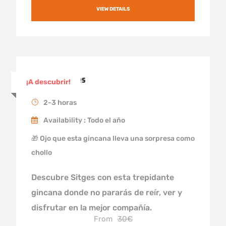
VIEW DETAILS
Gincana Sitges
¡A descubrir!
2-3 horas
Availability : Todo el año
🎁 Ojo que esta gincana lleva una sorpresa como
chollo
Descubre Sitges con esta trepidante
gincana donde no pararás de reír, ver y
disfrutar en la mejor compañía.
From
30€