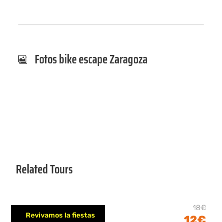
Fotos bike escape Zaragoza
Related Tours
Magos en Girona
18€
Revivamos la fiestas
12€