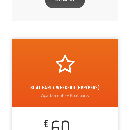
Económico
BOAT PARTY WEEKEND (PVP/PERS)
Apartamento + Boat party
60
€