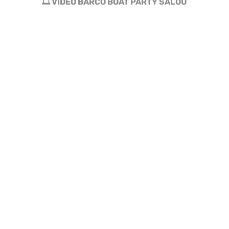
🎞 VIDEO BARCO BOAT PARTY SALOU