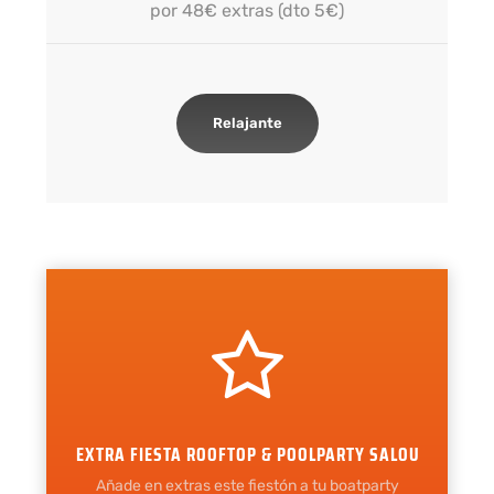
por 48€ extras (dto 5€)
Relajante
EXTRA FIESTA ROOFTOP & POOLPARTY SALOU
Añade en extras este fiestón a tu boatparty