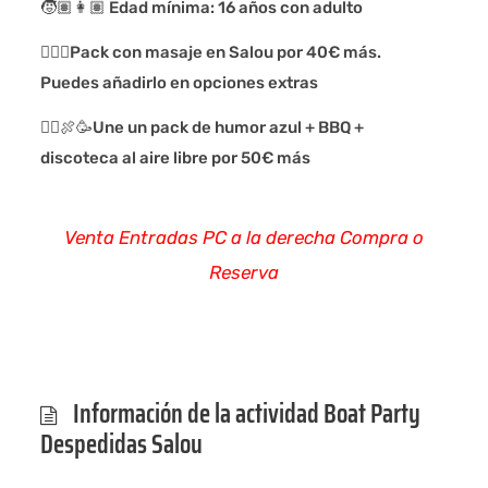
🧒🏽👩🏽 Edad mínima: 16 años con adulto
💆🏽‍♂️Pack con masaje en Salou por 40€ más.
Puedes añadirlo en opciones extras
🏴‍☠️🍖🥳Une un pack de humor azul + BBQ +
discoteca al aire libre por 50€ más
Venta Entradas
PC a la derecha
Compra o
Reserva
Información de la actividad Boat Party
Despedidas Salou