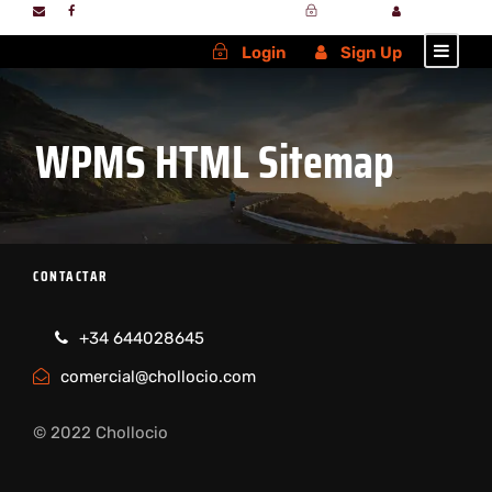
Login
Sign Up
Login
Sign Up
WPMS HTML Sitemap
CONTACTAR
+34 644028645
comercial@chollocio.com
© 2022 Chollocio