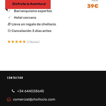
Barranco de Canaletes
42€
Disfruta la Aventura!
39€
Barranquismo expertos
Hotel cercano
🎁 Lleva un regalo de chollocio
💱 Cancelación 3 días antes
(1 Review)
CONTACTAR
+34 644028645
comercial@chollocio.com