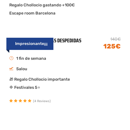
Regalo Chollocio gastando +100€
Escape room Barcelona
FINDE EN LA ISLA DE LAS DESPEDIDAS
140€
Impresionante¡¡¡
SALOU
125€
1 fin de semana
Salou
🎁 Regalo Chollocio importante
🔷 Festivales 5⭐
(4 Reviews)