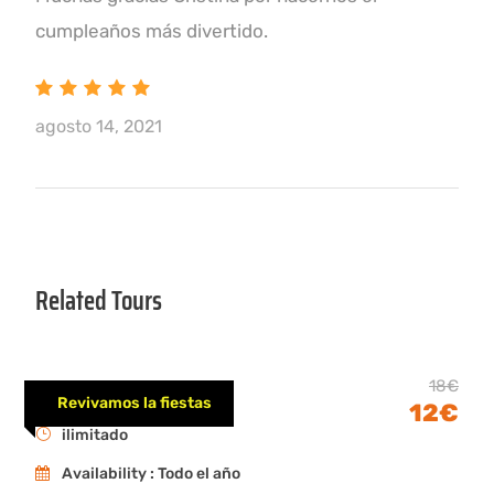
cumpleaños más divertido.
agosto 14, 2021
Related Tours
Magos en Girona
18€
Revivamos la fiestas
12€
ilimitado
Availability : Todo el año