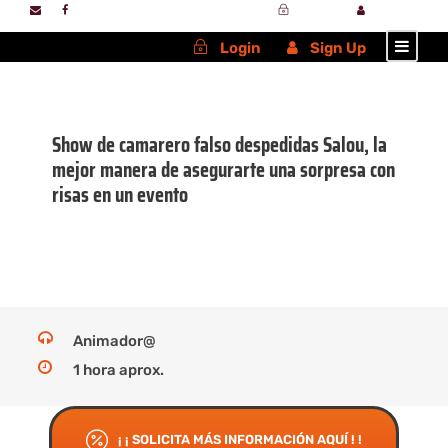
Login
Sign Up
Login
Sign Up
Show de camarero falso despedidas Salou, la
mejor manera de asegurarte una sorpresa con
risas en un evento
Animador@
1 hora aprox.
¡ ¡ SOLICITA MÁS INFORMACIÓN AQUÍ ! !