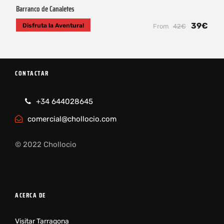
Barranco de Canaletes
39€
Disfruta la Aventura!
From
42€
CONTACTAR
+34 644028645
comercial@chollocio.com
© 2022 Chollocio
ACERCA DE
Visitar Tarragona