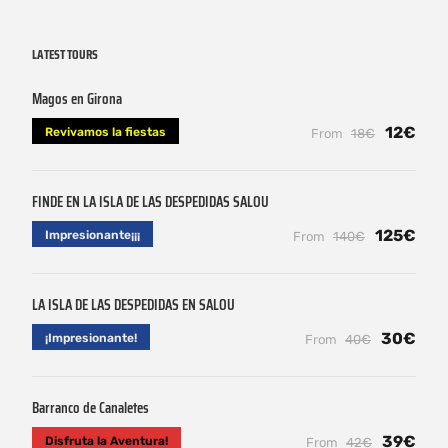
LATEST TOURS
Magos en Girona
12€
Revivamos la fiestas
From
18€
FINDE EN LA ISLA DE LAS DESPEDIDAS SALOU
125€
Impresionante¡¡¡
From
140€
LA ISLA DE LAS DESPEDIDAS EN SALOU
30€
¡Impresionante!
From
40€
Barranco de Canaletes
39€
Disfruta la Aventura!
From
42€