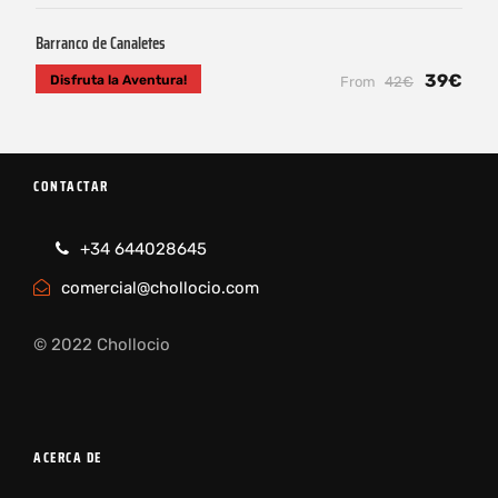
Barranco de Canaletes
39€
Disfruta la Aventura!
From
42€
CONTACTAR
+34 644028645
comercial@chollocio.com
© 2022 Chollocio
ACERCA DE