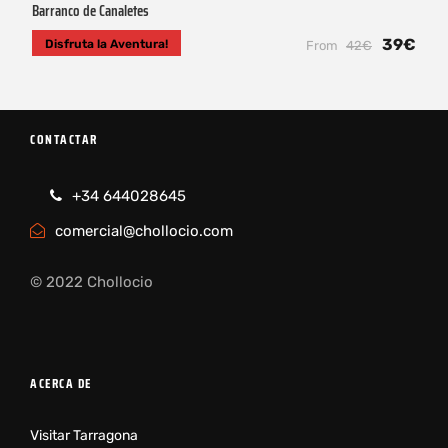
Barranco de Canaletes
39€
Disfruta la Aventura!
From
42€
CONTACTAR
+34 644028645
comercial@chollocio.com
© 2022 Chollocio
ACERCA DE
Visitar Tarragona