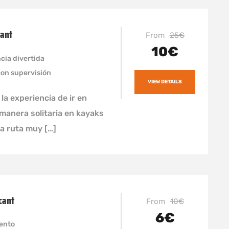
ant
From
25€
10€
cia divertida
con supervisión
VIEW DETAILS
 la experiencia de ir en
manera solitaria en kayaks
a ruta muy […]
cant
From
10€
6€
iento