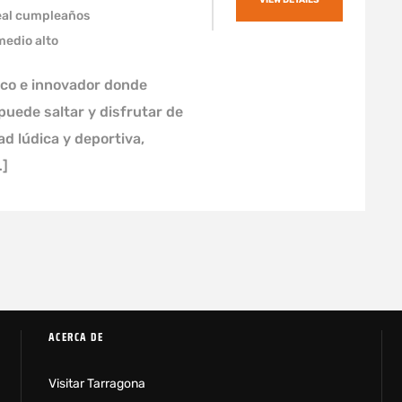
VIEW DETAILS
deal cumpleaños
o medio alto
ico e innovador donde
puede saltar y disfrutar de
ad lúdica y deportiva,
…]
ACERCA DE
Visitar Tarragona