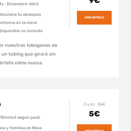
9€
ity : Diciembre-Abril
elecciona tu obsequio
VIEW DETAILS
extrema en la nieve
disponible no incluido
por nuestros toboganes de
 un tubing que girará sin
iértete cómo nunca.
s
From
10€
5€
h 15minut segun pack
ños y familias en Reus