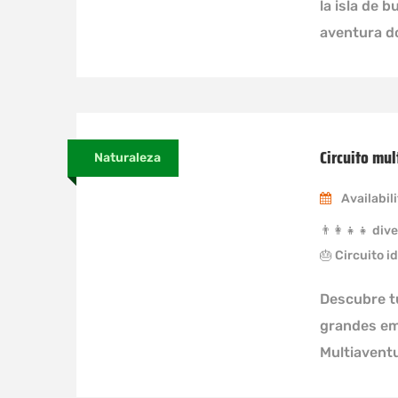
la isla de 
aventura d
Circuito mu
Naturaleza
Availabili
👨‍👩‍👧‍👧 d
🎂 Circuito 
Descubre tu
grandes emo
Multiaventu