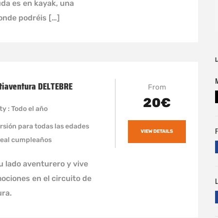
buda es en kayak, una
onde podréis […]
L
ltiaventura DELTEBRE
From
20€
ty : Todo el año
iversión para todas las edades
F
VIEW DETAILS
ideal cumpleaños
 lado aventurero y vive
ciones en el circuito de
L
ra.