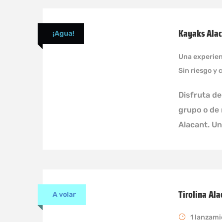
Kayaks Alac
¡Agua!
Una experien
Sin riesgo y 
Disfruta de
grupo o de 
Alacant. Un
Tirolina Ala
A volar
1 lanzam