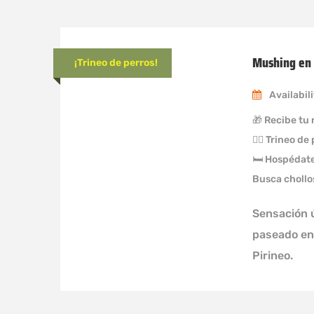
Mushing en
¡Trineo de perros!
Availabil
🎁 Recibe tu 
🐕‍🦺 Trineo de
🛏 Hospédate
Busca chollo
Sensación 
paseado en 
Pirineo.