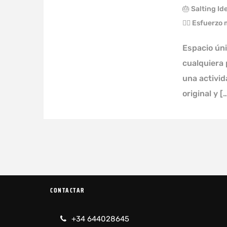
🎂 Salting I
🏋️‍♀️ Esfuerz
Espacio ún
cualquiera 
una activid
original y [
CONTACTAR
+34 644028645