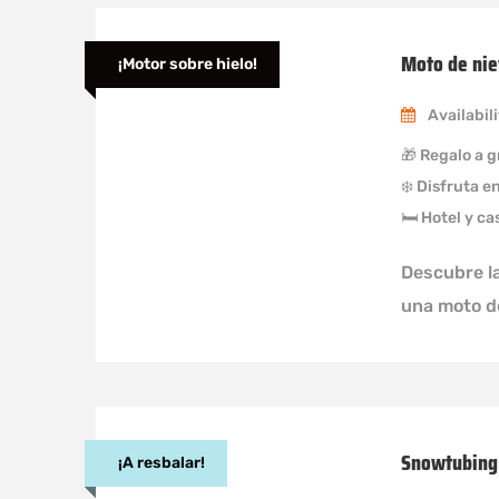
Moto de nie
¡Motor sobre hielo!
Availabil
🎁 Regalo a 
❄️ Disfruta e
🛏 Hotel y ca
Descubre la
una moto d
Snowtubing
¡A resbalar!