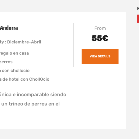
B
 Andorra
From
55€
ity : Diciembre-Abril
regalo en casa
VIEW DETAILS
 perros
 con chollocio
s de hotel con ChollOcio
única e incomparable siendo
un trineo de perros en el