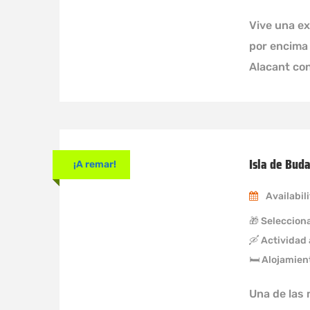
Vive una ex
por encima 
Alacant co
Isla de Bud
¡A remar!
Availabili
🎁 Selecciona
🛶 Actividad
🛏 Alojamien
Una de las 