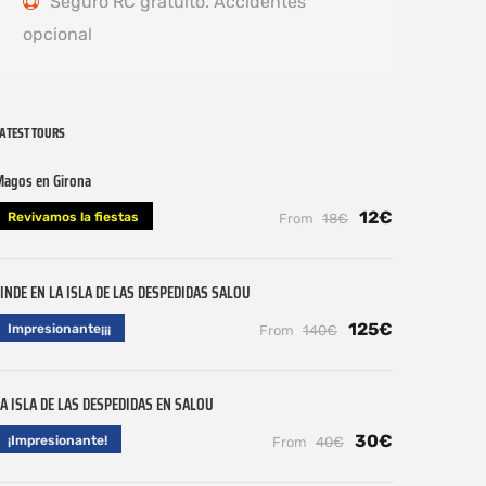
Seguro RC gratuito. Accidentes
opcional
ATEST TOURS
Magos en Girona
12€
Revivamos la fiestas
From
18€
INDE EN LA ISLA DE LAS DESPEDIDAS SALOU
125€
Impresionante¡¡¡
From
140€
A ISLA DE LAS DESPEDIDAS EN SALOU
30€
¡Impresionante!
From
40€