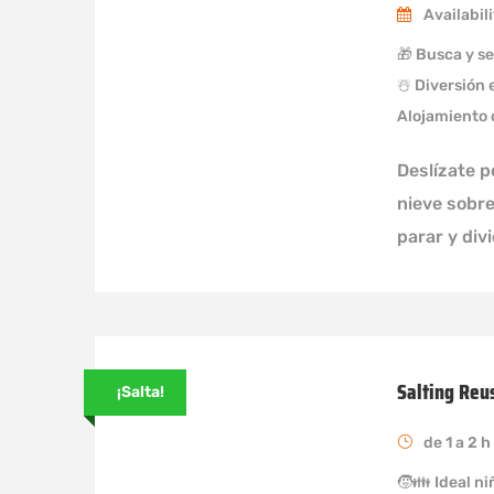
Availabil
🎁 Busca y s
☃️ Diversión 
Alojamiento 
Deslízate 
nieve sobre
parar y div
Salting Reu
¡Salta!
de 1 a 2 
🧒👪 Ideal ni