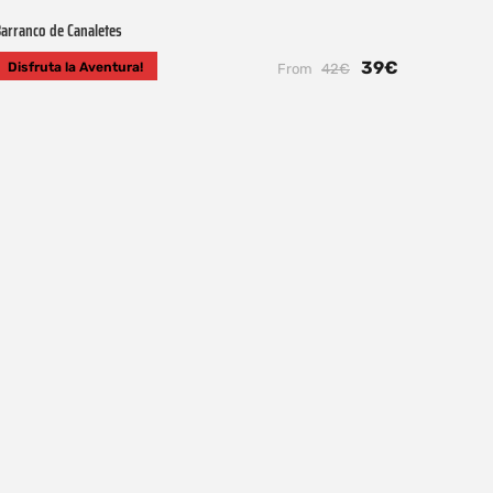
arranco de Canaletes
39€
Disfruta la Aventura!
From
42€