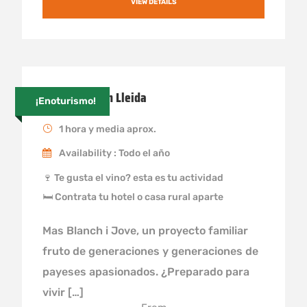
VIEW DETAILS
Enoturismo en Lleida
¡Enoturismo!
1 hora y media aprox.
Availability : Todo el año
🍷 Te gusta el vino? esta es tu actividad
🛏 Contrata tu hotel o casa rural aparte
Mas Blanch i Jove, un proyecto familiar
fruto de generaciones y generaciones de
payeses apasionados. ¿Preparado para
vivir […]