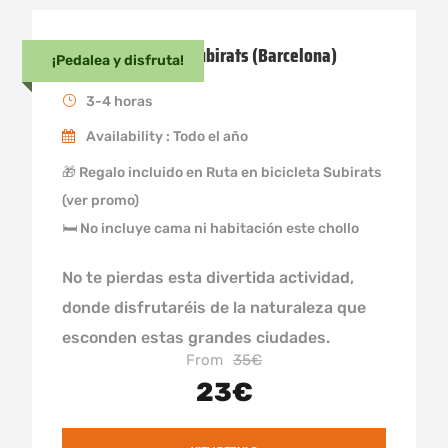
Ruta en bicicleta Subirats (Barcelona)
¡Pedalea y disfruta!
3-4 horas
Availability : Todo el año
🎁 Regalo incluido en Ruta en bicicleta Subirats
(ver promo)
🛏 No incluye cama ni habitación este chollo
No te pierdas esta divertida actividad,
donde disfrutaréis de la naturaleza que
esconden estas grandes ciudades.
From
35€
23€