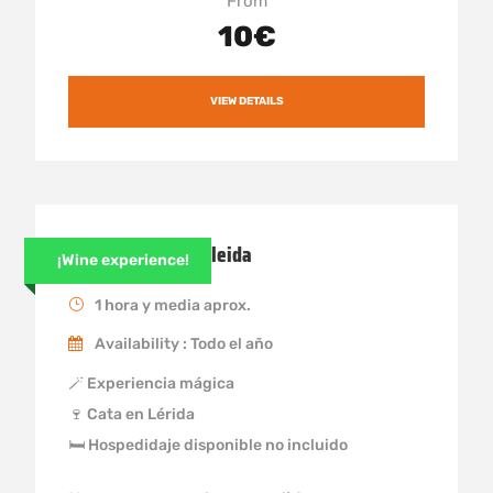
From
10€
VIEW DETAILS
Cata de vinos en Lleida
¡Wine experience!
1 hora y media aprox.
Availability : Todo el año
🪄 Experiencia mágica
🍷 Cata en Lérida
🛏 Hospedidaje disponible no incluido