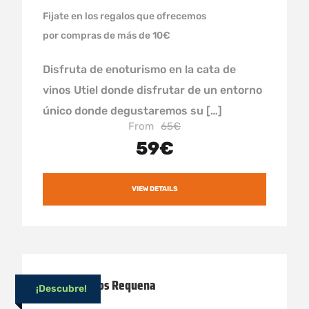
Fijate en los regalos que ofrecemos
por compras de más de 10€
Disfruta de enoturismo en la cata de
vinos Utiel donde disfrutar de un entorno
único donde degustaremos su […]
From
65€
59€
VIEW DETAILS
Cata de vinos Requena
¡Descubre!