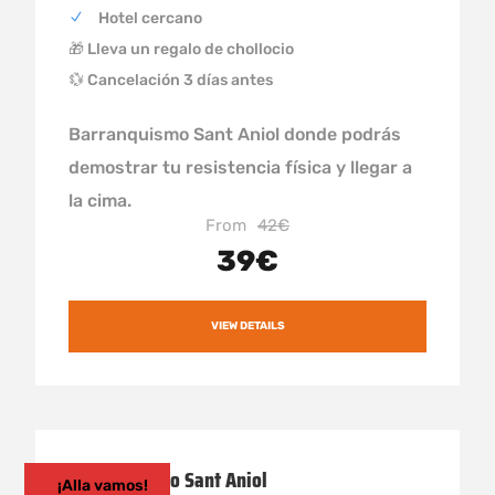
Hotel cercano
🎁 Lleva un regalo de chollocio
💱 Cancelación 3 días antes
Barranquismo Sant Aniol donde podrás
demostrar tu resistencia física y llegar a
la cima.
From
42€
39€
VIEW DETAILS
Barranquismo Sant Aniol
¡Alla vamos!