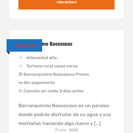
VIEW DETAILS
Barranquismo Baoussous
Chapuzón
Intensidad alta
Turismo rural casas cerca
🎁 Barranquismo Baoussous Promo
🛏 Sin alojamiento
💱 Cancela sin coste 3 días antes
Barranquismo Baoussous es un paraíso
donde podrás disfrutar de su agua y sus
montañas haciendo algo nuevo y […]
From
85€