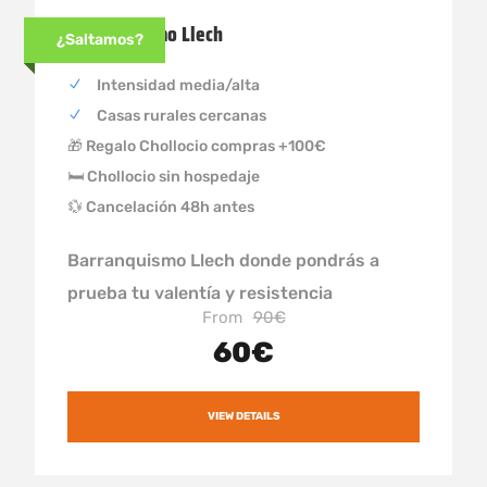
Barranquismo Llech
¿Saltamos?
Intensidad media/alta
Casas rurales cercanas
🎁 Regalo Chollocio compras +100€
🛏 Chollocio sin hospedaje
💱 Cancelación 48h antes
Barranquismo Llech donde pondrás a
prueba tu valentía y resistencia
From
90€
60€
VIEW DETAILS