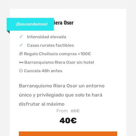
Barranquismo Riera Osor
¡Descendemos!
Intensidad elevada
Casas rurales factibles
🎁 Regalo Chollocio compras +100€
🛏 Barranquismo Riera Osor sin hotel
💱 Cancela 48h antes
Barranquismo Riera Osor un entorno
único y privilegiado que solo te hará
disfrutar al máximo
From
65€
40€