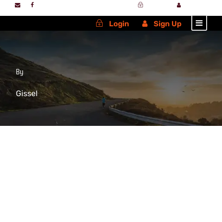
Login
Sign Up
Login
Sign Up
By
Gissel