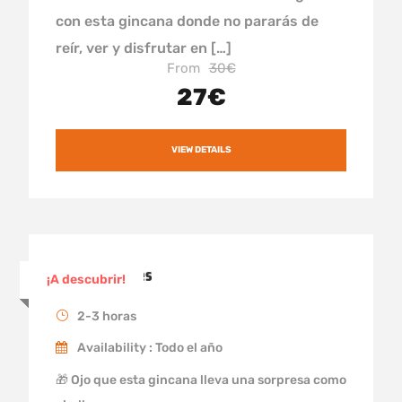
con esta gincana donde no pararás de
reír, ver y disfrutar en […]
From
30€
27€
VIEW DETAILS
Gincana Sitges
¡A descubrir!
2-3 horas
Availability : Todo el año
🎁 Ojo que esta gincana lleva una sorpresa como