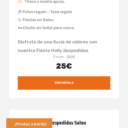
1 hora y media aprox.
🎁 Fotos regalo – Taza regalo
🥳 Fiestas en Salou
🛏 Chollo sin hotel pero cerca
Disfruta de una lluvia de colores con
nuestra Fiesta Holly despedidas
From
30€
25€
VIEW DETAILS
Gincana Pirata Despedidas Salou
¡Piratas a bordo!