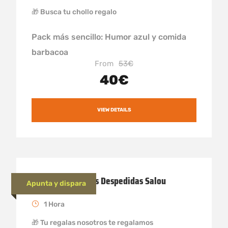
🎁 Busca tu chollo regalo
Pack más sencillo: Humor azul y comida
barbacoa
From
53€
40€
VIEW DETAILS
Juego de arqueros Despedidas Salou
Apunta y dispara
1 Hora
🎁 Tu regalas nosotros te regalamos