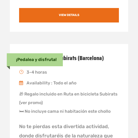
VIEW DETAILS
Ruta en bicicleta Subirats (Barcelona)
¡Pedalea y disfruta!
3-4 horas
Availability : Todo el año
🎁 Regalo incluido en Ruta en bicicleta Subirats
(ver promo)
🛏 No incluye cama ni habitación este chollo
No te pierdas esta divertida actividad,
donde disfrutaréis de la naturaleza que