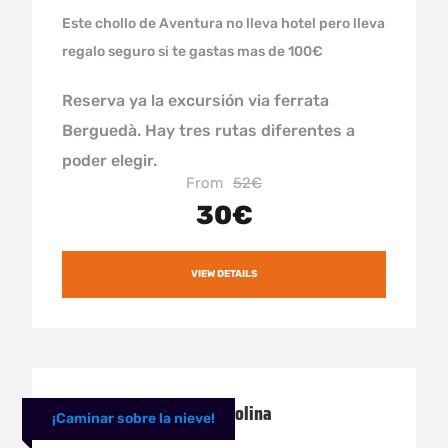
Este chollo de Aventura no lleva hotel pero lleva
regalo seguro si te gastas mas de 100€
Reserva ya la excursión via ferrata
Berguedà. Hay tres rutas diferentes a
poder elegir.
From
52€
30€
VIEW DETAILS
Raquetas de nieve La Molina
¡Caminar sobre la nieve!