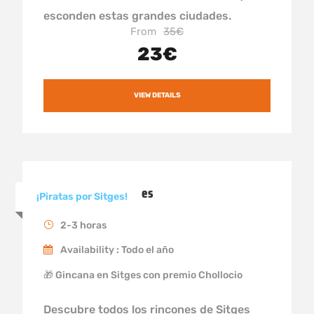
esconden estas grandes ciudades.
From
35€
23€
VIEW DETAILS
Gincana Pirata Sitges
¡Piratas por Sitges!
2-3 horas
Availability : Todo el año
🎁 Gincana en Sitges con premio Chollocio
Descubre todos los rincones de Sitges