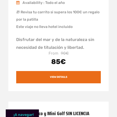
Availability : Todo el año
🎁 Revisa tu carrito si supera los 100€ un regalo
por la patilla
Este viaje no lleva hotel incluido
Disfrutar del mar y de la naturaleza sin
necesidad de titulación y libertad.
From
90€
85€
VIEW DETAILS
Alquiler barco y Mini Golf SIN LICENCIA
¡A navegar!