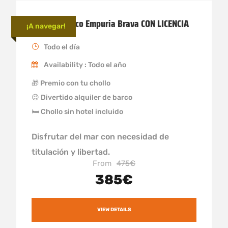
Alquiler barco Empuria Brava CON LICENCIA
¡A navegar!
Todo el día
Availability : Todo el año
🎁 Premio con tu chollo
😉 Divertido alquiler de barco
🛏 Chollo sin hotel incluido
Disfrutar del mar con necesidad de
titulación y libertad.
From
475€
385€
VIEW DETAILS