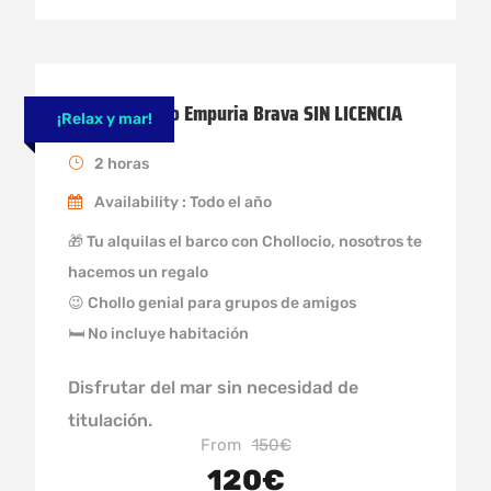
Alquiler barco Empuria Brava SIN LICENCIA
¡Relax y mar!
2 horas
Availability : Todo el año
🎁 Tu alquilas el barco con Chollocio, nosotros te
hacemos un regalo
😉 Chollo genial para grupos de amigos
🛏 No incluye habitación
Disfrutar del mar sin necesidad de
titulación.
From
150€
120€