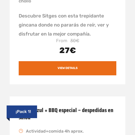
chollo
Descubre Sitges con esta trepidante
gincana donde no pararás de reír, ver y
disfrutar en la mejor compañía.
From
30€
27€
VIEW DETAILS
Humor azul + BBQ especial – despedidas en
¡Pack 1!
salou
Actividad+comida 4h aprox.