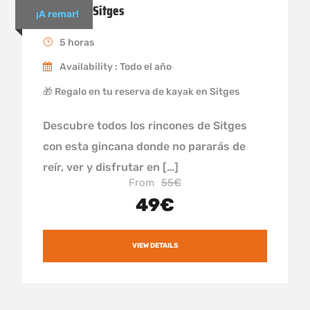
Kayak en Sitges
¡A remar!
5 horas
Availability : Todo el año
🎁 Regalo en tu reserva de kayak en Sitges
Descubre todos los rincones de Sitges
con esta gincana donde no pararás de
reír, ver y disfrutar en […]
From
55€
49€
VIEW DETAILS