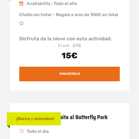
Availability : Todo el año
Chollo sin hotel – Regalo x más de 100€ en total
😉
Disfruta de la nieve con esta actividad.
From
27€
15€
VIEW DETAILS
Alquiler barco y visita al Butterfly Park
¡Barco y animales!
Todo el día