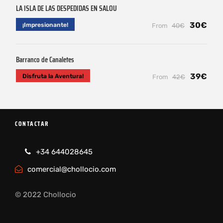
LA ISLA DE LAS DESPEDIDAS EN SALOU
30€
¡Impresionante!
From
40€
Barranco de Canaletes
39€
Disfruta la Aventura!
From
42€
CONTACTAR
+34 644028645
comercial@chollocio.com
© 2022 Chollocio