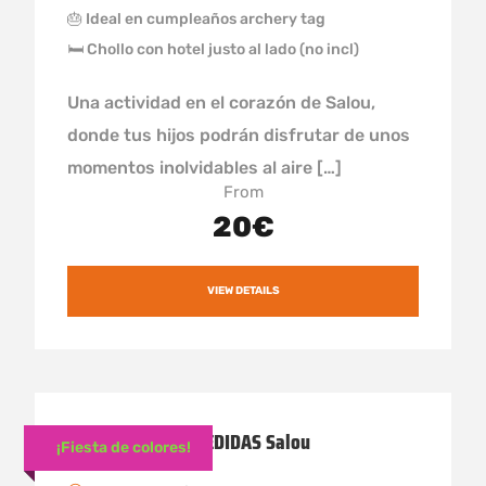
🎂 Ideal en cumpleaños archery tag
🛏 Chollo con hotel justo al lado (no incl)
Una actividad en el corazón de Salou,
donde tus hijos podrán disfrutar de unos
momentos inolvidables al aire […]
From
20€
VIEW DETAILS
Fiesta Holly DESPEDIDAS Salou
¡Fiesta de colores!