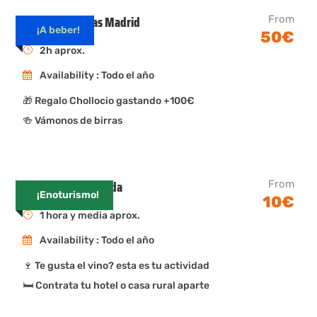
Cata de cervezas Madrid
From
¡A beber!
50€
2h aprox.
Availability : Todo el año
🎁 Regalo Chollocio gastando +100€
🍻 Vámonos de birras
Enoturismo en Lleida
From
¡Enoturismo!
10€
1 hora y media aprox.
Availability : Todo el año
🍷 Te gusta el vino? esta es tu actividad
🛏 Contrata tu hotel o casa rural aparte