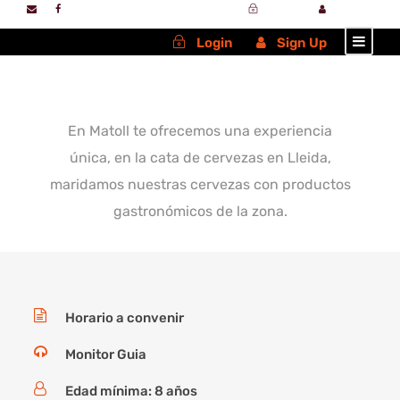
Login
Sign Up
Login
Sign Up
En Matoll te ofrecemos una experiencia
única, en la cata de cervezas en Lleida,
maridamos nuestras cervezas con productos
gastronómicos de la zona.
Horario a convenir
Monitor Guia
Edad mínima: 8 años